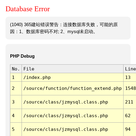
Database Error
(1040) 365建站错误警告：连接数据库失败，可能的原
因：1、数据库密码不对; 2、mysql未启动。
PHP Debug
No.
File
Line
1
/index.php
13
2
/source/function/function_extend.php
1548
3
/source/class/jzmysql.class.php
211
4
/source/class/jzmysql.class.php
62
5
/source/class/jzmysql.class.php
94