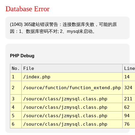
Database Error
(1040) 365建站错误警告：连接数据库失败，可能的原
因：1、数据库密码不对; 2、mysql未启动。
PHP Debug
No.
File
Line
1
/index.php
14
2
/source/function/function_extend.php
324
3
/source/class/jzmysql.class.php
211
4
/source/class/jzmysql.class.php
62
5
/source/class/jzmysql.class.php
94
6
/source/class/jzmysql.class.php
76