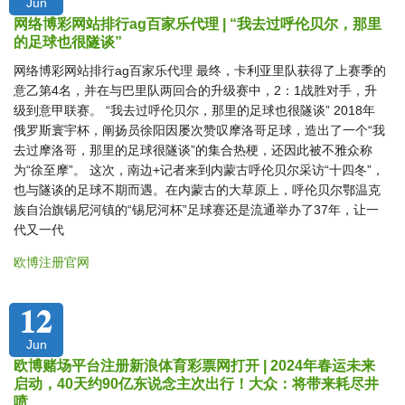
Jun
网络博彩网站排行ag百家乐代理 | “我去过呼伦贝尔，那里
的足球也很隧谈”
网络博彩网站排行ag百家乐代理 最终，卡利亚里队获得了上赛季的
意乙第4名，并在与巴里队两回合的升级赛中，2：1战胜对手，升
级到意甲联赛。 “我去过呼伦贝尔，那里的足球也很隧谈” 2018年
俄罗斯寰宇杯，阐扬员徐阳因屡次赞叹摩洛哥足球，造出了一个“我
去过摩洛哥，那里的足球很隧谈”的集合热梗，还因此被不雅众称
为“徐至摩”。 这次，南边+记者来到内蒙古呼伦贝尔采访“十四冬”，
也与隧谈的足球不期而遇。在内蒙古的大草原上，呼伦贝尔鄂温克
族自治旗锡尼河镇的“锡尼河杯”足球赛还是流通举办了37年，让一
代又一代
欧博注册官网
12
Jun
欧博赌场平台注册新浪体育彩票网打开 | 2024年春运未来
启动，40天约90亿东说念主次出行！大众：将带来耗尽井
喷