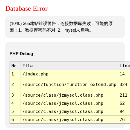
Database Error
(1040) 365建站错误警告：连接数据库失败，可能的原
因：1、数据库密码不对; 2、mysql未启动。
PHP Debug
No.
File
Line
1
/index.php
14
2
/source/function/function_extend.php
324
3
/source/class/jzmysql.class.php
211
4
/source/class/jzmysql.class.php
62
5
/source/class/jzmysql.class.php
94
6
/source/class/jzmysql.class.php
76