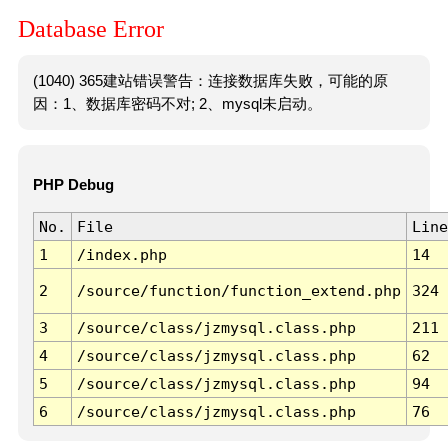
Database Error
(1040) 365建站错误警告：连接数据库失败，可能的原
因：1、数据库密码不对; 2、mysql未启动。
PHP Debug
No.
File
Line
1
/index.php
14
2
/source/function/function_extend.php
324
3
/source/class/jzmysql.class.php
211
4
/source/class/jzmysql.class.php
62
5
/source/class/jzmysql.class.php
94
6
/source/class/jzmysql.class.php
76