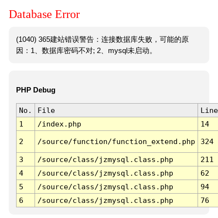
Database Error
(1040) 365建站错误警告：连接数据库失败，可能的原
因：1、数据库密码不对; 2、mysql未启动。
PHP Debug
No.
File
Line
1
/index.php
14
2
/source/function/function_extend.php
324
3
/source/class/jzmysql.class.php
211
4
/source/class/jzmysql.class.php
62
5
/source/class/jzmysql.class.php
94
6
/source/class/jzmysql.class.php
76