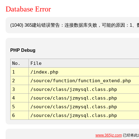
Database Error
(1040) 365建站错误警告：连接数据库失败，可能的原因：1、数
PHP Debug
No.
File
1
/index.php
2
/source/function/function_extend.php
3
/source/class/jzmysql.class.php
4
/source/class/jzmysql.class.php
5
/source/class/jzmysql.class.php
6
/source/class/jzmysql.class.php
www.365jz.com
已经将此