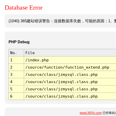
Database Error
(1040) 365建站错误警告：连接数据库失败，可能的原因：1、数
PHP Debug
No.
File
1
/index.php
2
/source/function/function_extend.php
3
/source/class/jzmysql.class.php
4
/source/class/jzmysql.class.php
5
/source/class/jzmysql.class.php
6
/source/class/jzmysql.class.php
www.365jz.com
已经将此