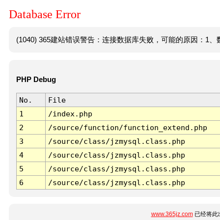
Database Error
(1040) 365建站错误警告：连接数据库失败，可能的原因：1、数
PHP Debug
No.
File
1
/index.php
2
/source/function/function_extend.php
3
/source/class/jzmysql.class.php
4
/source/class/jzmysql.class.php
5
/source/class/jzmysql.class.php
6
/source/class/jzmysql.class.php
www.365jz.com
已经将此