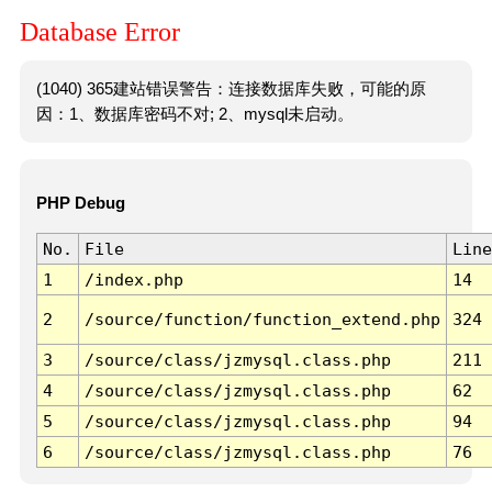
Database Error
(1040) 365建站错误警告：连接数据库失败，可能的原
因：1、数据库密码不对; 2、mysql未启动。
PHP Debug
No.
File
Line
1
/index.php
14
2
/source/function/function_extend.php
324
3
/source/class/jzmysql.class.php
211
4
/source/class/jzmysql.class.php
62
5
/source/class/jzmysql.class.php
94
6
/source/class/jzmysql.class.php
76