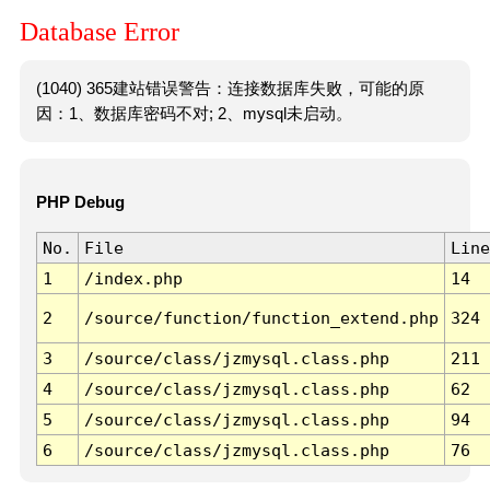
Database Error
(1040) 365建站错误警告：连接数据库失败，可能的原
因：1、数据库密码不对; 2、mysql未启动。
PHP Debug
No.
File
Line
1
/index.php
14
2
/source/function/function_extend.php
324
3
/source/class/jzmysql.class.php
211
4
/source/class/jzmysql.class.php
62
5
/source/class/jzmysql.class.php
94
6
/source/class/jzmysql.class.php
76