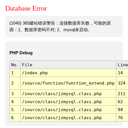
Database Error
(1040) 365建站错误警告：连接数据库失败，可能的原
因：1、数据库密码不对; 2、mysql未启动。
PHP Debug
No.
File
Line
1
/index.php
14
2
/source/function/function_extend.php
324
3
/source/class/jzmysql.class.php
211
4
/source/class/jzmysql.class.php
62
5
/source/class/jzmysql.class.php
94
6
/source/class/jzmysql.class.php
76