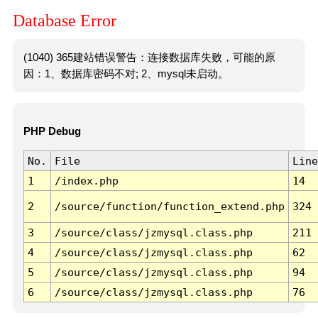
Database Error
(1040) 365建站错误警告：连接数据库失败，可能的原
因：1、数据库密码不对; 2、mysql未启动。
PHP Debug
No.
File
Line
1
/index.php
14
2
/source/function/function_extend.php
324
3
/source/class/jzmysql.class.php
211
4
/source/class/jzmysql.class.php
62
5
/source/class/jzmysql.class.php
94
6
/source/class/jzmysql.class.php
76