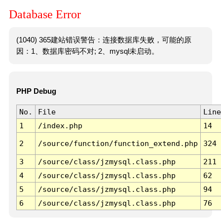
Database Error
(1040) 365建站错误警告：连接数据库失败，可能的原
因：1、数据库密码不对; 2、mysql未启动。
PHP Debug
No.
File
Line
1
/index.php
14
2
/source/function/function_extend.php
324
3
/source/class/jzmysql.class.php
211
4
/source/class/jzmysql.class.php
62
5
/source/class/jzmysql.class.php
94
6
/source/class/jzmysql.class.php
76