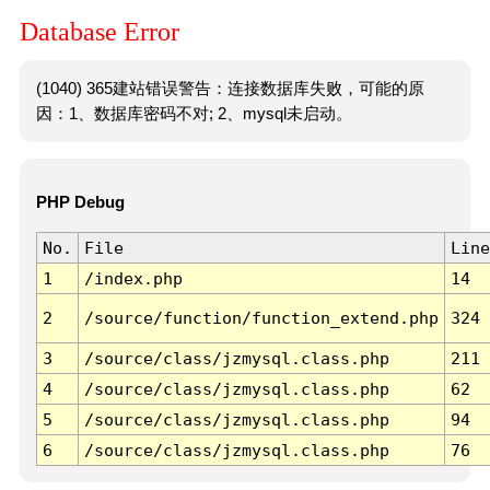
Database Error
(1040) 365建站错误警告：连接数据库失败，可能的原
因：1、数据库密码不对; 2、mysql未启动。
PHP Debug
No.
File
Line
1
/index.php
14
2
/source/function/function_extend.php
324
3
/source/class/jzmysql.class.php
211
4
/source/class/jzmysql.class.php
62
5
/source/class/jzmysql.class.php
94
6
/source/class/jzmysql.class.php
76