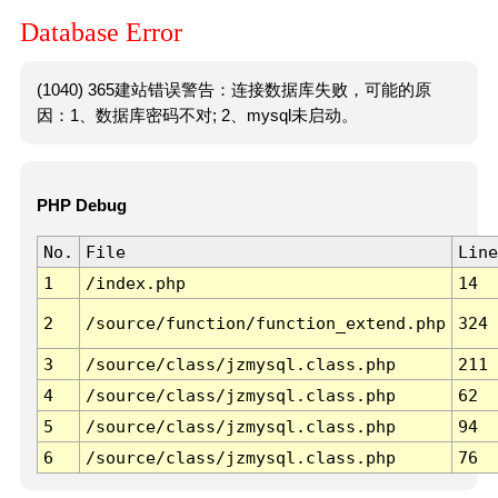
Database Error
(1040) 365建站错误警告：连接数据库失败，可能的原
因：1、数据库密码不对; 2、mysql未启动。
PHP Debug
No.
File
Line
1
/index.php
14
2
/source/function/function_extend.php
324
3
/source/class/jzmysql.class.php
211
4
/source/class/jzmysql.class.php
62
5
/source/class/jzmysql.class.php
94
6
/source/class/jzmysql.class.php
76