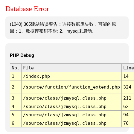
Database Error
(1040) 365建站错误警告：连接数据库失败，可能的原
因：1、数据库密码不对; 2、mysql未启动。
PHP Debug
No.
File
Line
1
/index.php
14
2
/source/function/function_extend.php
324
3
/source/class/jzmysql.class.php
211
4
/source/class/jzmysql.class.php
62
5
/source/class/jzmysql.class.php
94
6
/source/class/jzmysql.class.php
76