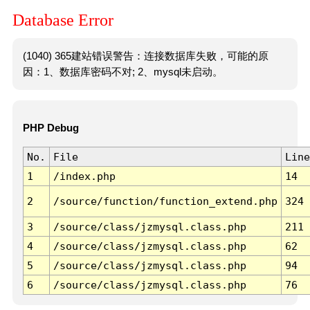
Database Error
(1040) 365建站错误警告：连接数据库失败，可能的原
因：1、数据库密码不对; 2、mysql未启动。
PHP Debug
No.
File
Line
1
/index.php
14
2
/source/function/function_extend.php
324
3
/source/class/jzmysql.class.php
211
4
/source/class/jzmysql.class.php
62
5
/source/class/jzmysql.class.php
94
6
/source/class/jzmysql.class.php
76