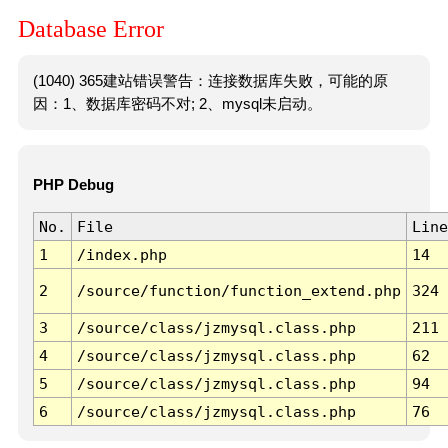
Database Error
(1040) 365建站错误警告：连接数据库失败，可能的原
因：1、数据库密码不对; 2、mysql未启动。
PHP Debug
No.
File
Line
1
/index.php
14
2
/source/function/function_extend.php
324
3
/source/class/jzmysql.class.php
211
4
/source/class/jzmysql.class.php
62
5
/source/class/jzmysql.class.php
94
6
/source/class/jzmysql.class.php
76