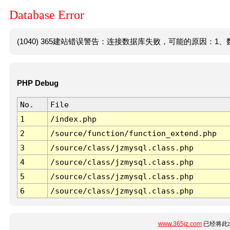
Database Error
(1040) 365建站错误警告：连接数据库失败，可能的原因：1、数
PHP Debug
No.
File
1
/index.php
2
/source/function/function_extend.php
3
/source/class/jzmysql.class.php
4
/source/class/jzmysql.class.php
5
/source/class/jzmysql.class.php
6
/source/class/jzmysql.class.php
www.365jz.com
已经将此