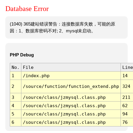
Database Error
(1040) 365建站错误警告：连接数据库失败，可能的原
因：1、数据库密码不对; 2、mysql未启动。
PHP Debug
No.
File
Line
1
/index.php
14
2
/source/function/function_extend.php
324
3
/source/class/jzmysql.class.php
211
4
/source/class/jzmysql.class.php
62
5
/source/class/jzmysql.class.php
94
6
/source/class/jzmysql.class.php
76