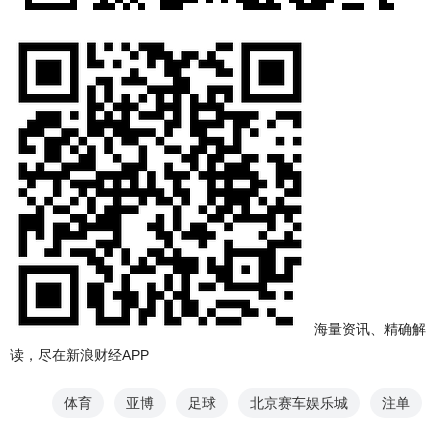
海量资讯、精确解
读，尽在新浪财经APP
体育
亚博
足球
北京赛车娱乐城
注单