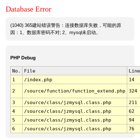
Database Error
(1040) 365建站错误警告：连接数据库失败，可能的原
因：1、数据库密码不对; 2、mysql未启动。
PHP Debug
No.
File
Line
1
/index.php
14
2
/source/function/function_extend.php
324
3
/source/class/jzmysql.class.php
211
4
/source/class/jzmysql.class.php
62
5
/source/class/jzmysql.class.php
94
6
/source/class/jzmysql.class.php
76