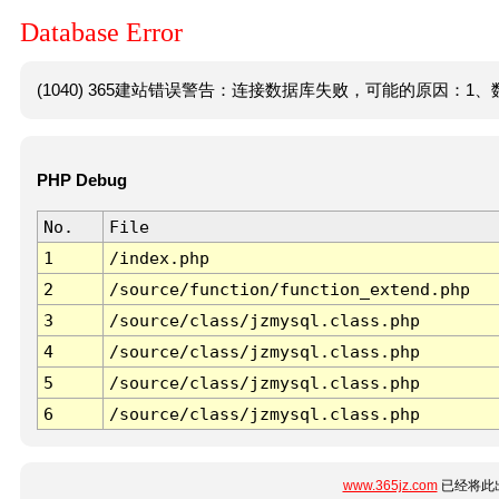
Database Error
(1040) 365建站错误警告：连接数据库失败，可能的原因：1、数
PHP Debug
No.
File
1
/index.php
2
/source/function/function_extend.php
3
/source/class/jzmysql.class.php
4
/source/class/jzmysql.class.php
5
/source/class/jzmysql.class.php
6
/source/class/jzmysql.class.php
www.365jz.com
已经将此