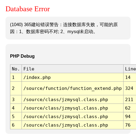
Database Error
(1040) 365建站错误警告：连接数据库失败，可能的原
因：1、数据库密码不对; 2、mysql未启动。
PHP Debug
No.
File
Line
1
/index.php
14
2
/source/function/function_extend.php
324
3
/source/class/jzmysql.class.php
211
4
/source/class/jzmysql.class.php
62
5
/source/class/jzmysql.class.php
94
6
/source/class/jzmysql.class.php
76