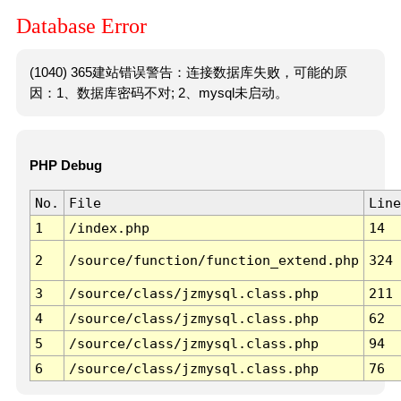
Database Error
(1040) 365建站错误警告：连接数据库失败，可能的原
因：1、数据库密码不对; 2、mysql未启动。
PHP Debug
No.
File
Line
1
/index.php
14
2
/source/function/function_extend.php
324
3
/source/class/jzmysql.class.php
211
4
/source/class/jzmysql.class.php
62
5
/source/class/jzmysql.class.php
94
6
/source/class/jzmysql.class.php
76