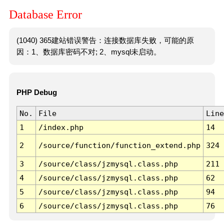
Database Error
(1040) 365建站错误警告：连接数据库失败，可能的原
因：1、数据库密码不对; 2、mysql未启动。
PHP Debug
No.
File
Line
1
/index.php
14
2
/source/function/function_extend.php
324
3
/source/class/jzmysql.class.php
211
4
/source/class/jzmysql.class.php
62
5
/source/class/jzmysql.class.php
94
6
/source/class/jzmysql.class.php
76