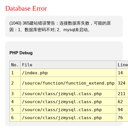
Database Error
(1040) 365建站错误警告：连接数据库失败，可能的原
因：1、数据库密码不对; 2、mysql未启动。
PHP Debug
No.
File
Line
1
/index.php
14
2
/source/function/function_extend.php
324
3
/source/class/jzmysql.class.php
211
4
/source/class/jzmysql.class.php
62
5
/source/class/jzmysql.class.php
94
6
/source/class/jzmysql.class.php
76