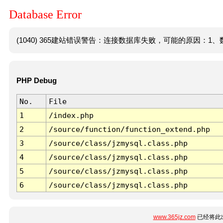
Database Error
(1040) 365建站错误警告：连接数据库失败，可能的原因：1、数
PHP Debug
No.
File
1
/index.php
2
/source/function/function_extend.php
3
/source/class/jzmysql.class.php
4
/source/class/jzmysql.class.php
5
/source/class/jzmysql.class.php
6
/source/class/jzmysql.class.php
www.365jz.com
已经将此