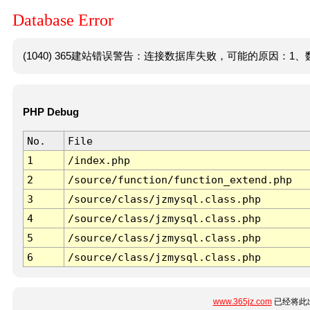
Database Error
(1040) 365建站错误警告：连接数据库失败，可能的原因：1、数
PHP Debug
No.
File
1
/index.php
2
/source/function/function_extend.php
3
/source/class/jzmysql.class.php
4
/source/class/jzmysql.class.php
5
/source/class/jzmysql.class.php
6
/source/class/jzmysql.class.php
www.365jz.com
已经将此