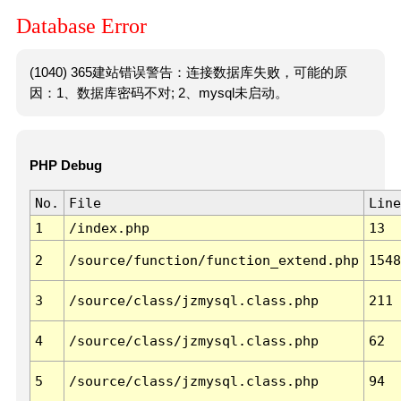
Database Error
(1040) 365建站错误警告：连接数据库失败，可能的原
因：1、数据库密码不对; 2、mysql未启动。
PHP Debug
No.
File
Line
1
/index.php
13
2
/source/function/function_extend.php
1548
3
/source/class/jzmysql.class.php
211
4
/source/class/jzmysql.class.php
62
5
/source/class/jzmysql.class.php
94