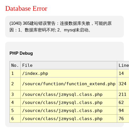
Database Error
(1040) 365建站错误警告：连接数据库失败，可能的原
因：1、数据库密码不对; 2、mysql未启动。
PHP Debug
No.
File
Line
1
/index.php
14
2
/source/function/function_extend.php
324
3
/source/class/jzmysql.class.php
211
4
/source/class/jzmysql.class.php
62
5
/source/class/jzmysql.class.php
94
6
/source/class/jzmysql.class.php
76