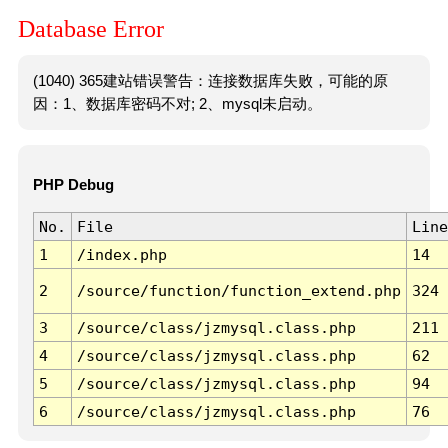
Database Error
(1040) 365建站错误警告：连接数据库失败，可能的原
因：1、数据库密码不对; 2、mysql未启动。
PHP Debug
No.
File
Line
1
/index.php
14
2
/source/function/function_extend.php
324
3
/source/class/jzmysql.class.php
211
4
/source/class/jzmysql.class.php
62
5
/source/class/jzmysql.class.php
94
6
/source/class/jzmysql.class.php
76