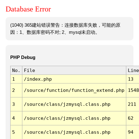
Database Error
(1040) 365建站错误警告：连接数据库失败，可能的原
因：1、数据库密码不对; 2、mysql未启动。
PHP Debug
No.
File
Line
1
/index.php
13
2
/source/function/function_extend.php
1548
3
/source/class/jzmysql.class.php
211
4
/source/class/jzmysql.class.php
62
5
/source/class/jzmysql.class.php
94