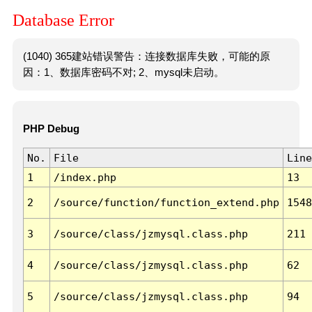
Database Error
(1040) 365建站错误警告：连接数据库失败，可能的原
因：1、数据库密码不对; 2、mysql未启动。
PHP Debug
No.
File
Line
1
/index.php
13
2
/source/function/function_extend.php
1548
3
/source/class/jzmysql.class.php
211
4
/source/class/jzmysql.class.php
62
5
/source/class/jzmysql.class.php
94