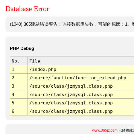
Database Error
(1040) 365建站错误警告：连接数据库失败，可能的原因：1、数
PHP Debug
No.
File
1
/index.php
2
/source/function/function_extend.php
3
/source/class/jzmysql.class.php
4
/source/class/jzmysql.class.php
5
/source/class/jzmysql.class.php
6
/source/class/jzmysql.class.php
www.365jz.com
已经将此