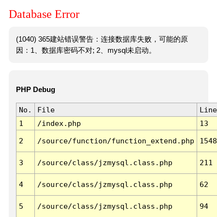
Database Error
(1040) 365建站错误警告：连接数据库失败，可能的原
因：1、数据库密码不对; 2、mysql未启动。
PHP Debug
No.
File
Line
1
/index.php
13
2
/source/function/function_extend.php
1548
3
/source/class/jzmysql.class.php
211
4
/source/class/jzmysql.class.php
62
5
/source/class/jzmysql.class.php
94