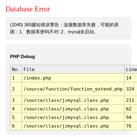
Database Error
(1040) 365建站错误警告：连接数据库失败，可能的原
因：1、数据库密码不对; 2、mysql未启动。
PHP Debug
No.
File
Line
1
/index.php
14
2
/source/function/function_extend.php
324
3
/source/class/jzmysql.class.php
211
4
/source/class/jzmysql.class.php
62
5
/source/class/jzmysql.class.php
94
6
/source/class/jzmysql.class.php
76