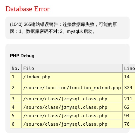
Database Error
(1040) 365建站错误警告：连接数据库失败，可能的原
因：1、数据库密码不对; 2、mysql未启动。
PHP Debug
No.
File
Line
1
/index.php
14
2
/source/function/function_extend.php
324
3
/source/class/jzmysql.class.php
211
4
/source/class/jzmysql.class.php
62
5
/source/class/jzmysql.class.php
94
6
/source/class/jzmysql.class.php
76