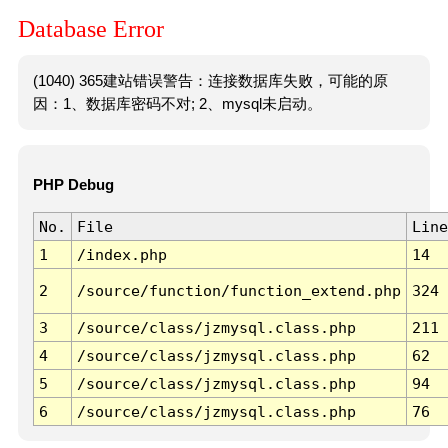
Database Error
(1040) 365建站错误警告：连接数据库失败，可能的原
因：1、数据库密码不对; 2、mysql未启动。
PHP Debug
No.
File
Line
1
/index.php
14
2
/source/function/function_extend.php
324
3
/source/class/jzmysql.class.php
211
4
/source/class/jzmysql.class.php
62
5
/source/class/jzmysql.class.php
94
6
/source/class/jzmysql.class.php
76