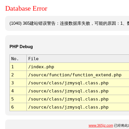
Database Error
(1040) 365建站错误警告：连接数据库失败，可能的原因：1、数
PHP Debug
No.
File
1
/index.php
2
/source/function/function_extend.php
3
/source/class/jzmysql.class.php
4
/source/class/jzmysql.class.php
5
/source/class/jzmysql.class.php
6
/source/class/jzmysql.class.php
www.365jz.com
已经将此