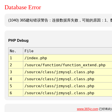
Database Error
(1040) 365建站错误警告：连接数据库失败，可能的原因：1、数
PHP Debug
No.
File
1
/index.php
2
/source/function/function_extend.php
3
/source/class/jzmysql.class.php
4
/source/class/jzmysql.class.php
5
/source/class/jzmysql.class.php
6
/source/class/jzmysql.class.php
www.365jz.com
已经将此